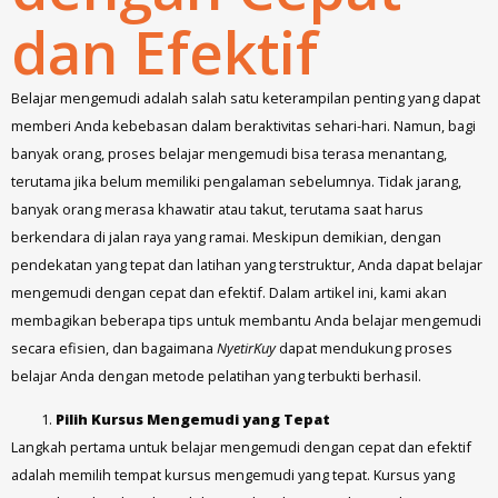
dan Efektif
Belajar mengemudi adalah salah satu keterampilan penting yang dapat
memberi Anda kebebasan dalam beraktivitas sehari-hari. Namun, bagi
banyak orang, proses belajar mengemudi bisa terasa menantang,
terutama jika belum memiliki pengalaman sebelumnya. Tidak jarang,
banyak orang merasa khawatir atau takut, terutama saat harus
berkendara di jalan raya yang ramai. Meskipun demikian, dengan
pendekatan yang tepat dan latihan yang terstruktur, Anda dapat belajar
mengemudi dengan cepat dan efektif. Dalam artikel ini, kami akan
membagikan beberapa tips untuk membantu Anda belajar mengemudi
secara efisien, dan bagaimana
NyetirKuy
dapat mendukung proses
belajar Anda dengan metode pelatihan yang terbukti berhasil.
Pilih Kursus Mengemudi yang Tepat
Langkah pertama untuk belajar mengemudi dengan cepat dan efektif
adalah memilih tempat kursus mengemudi yang tepat. Kursus yang