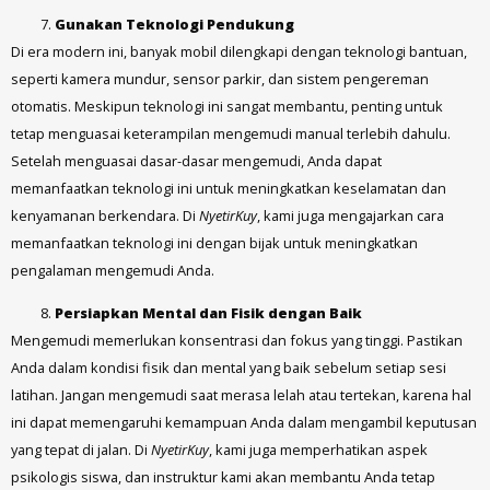
Gunakan Teknologi Pendukung
Di era modern ini, banyak mobil dilengkapi dengan teknologi bantuan,
seperti kamera mundur, sensor parkir, dan sistem pengereman
otomatis. Meskipun teknologi ini sangat membantu, penting untuk
tetap menguasai keterampilan mengemudi manual terlebih dahulu.
Setelah menguasai dasar-dasar mengemudi, Anda dapat
memanfaatkan teknologi ini untuk meningkatkan keselamatan dan
kenyamanan berkendara. Di
NyetirKuy
, kami juga mengajarkan cara
memanfaatkan teknologi ini dengan bijak untuk meningkatkan
pengalaman mengemudi Anda.
Persiapkan Mental dan Fisik dengan Baik
Mengemudi memerlukan konsentrasi dan fokus yang tinggi. Pastikan
Anda dalam kondisi fisik dan mental yang baik sebelum setiap sesi
latihan. Jangan mengemudi saat merasa lelah atau tertekan, karena hal
ini dapat memengaruhi kemampuan Anda dalam mengambil keputusan
yang tepat di jalan. Di
NyetirKuy
, kami juga memperhatikan aspek
psikologis siswa, dan instruktur kami akan membantu Anda tetap