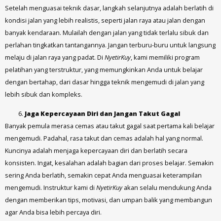
Setelah menguasai teknik dasar, langkah selanjutnya adalah berlatih di
kondisi jalan yang lebih realistis, seperti jalan raya atau jalan dengan
banyak kendaraan. Mulailah dengan jalan yang tidak terlalu sibuk dan
perlahan tingkatkan tantangannya. Jangan terburu-buru untuk langsung
melaju di jalan raya yang padat. Di
NyetirKuy
, kami memiliki program
pelatihan yang terstruktur, yang memungkinkan Anda untuk belajar
dengan bertahap, dari dasar hingga teknik mengemudi di jalan yang
lebih sibuk dan kompleks.
Jaga Kepercayaan Diri dan Jangan Takut Gagal
Banyak pemula merasa cemas atau takut gagal saat pertama kali belajar
mengemudi. Padahal, rasa takut dan cemas adalah hal yang normal.
Kuncinya adalah menjaga kepercayaan diri dan berlatih secara
konsisten. Ingat, kesalahan adalah bagian dari proses belajar. Semakin
sering Anda berlatih, semakin cepat Anda menguasai keterampilan
mengemudi. Instruktur kami di
NyetirKuy
akan selalu mendukung Anda
dengan memberikan tips, motivasi, dan umpan balik yang membangun
agar Anda bisa lebih percaya diri.