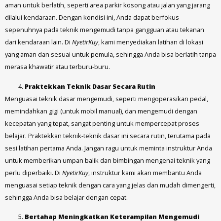
aman untuk berlatih, seperti area parkir kosong atau jalan yang jarang
dilalui kendaraan. Dengan kondisi ini, Anda dapat berfokus
sepenuhnya pada teknik mengemudi tanpa gangguan atau tekanan
dari kendaraan lain. Di
NyetirKuy
, kami menyediakan latihan di lokasi
yang aman dan sesuai untuk pemula, sehingga Anda bisa berlatih tanpa
merasa khawatir atau terburu-buru.
Praktekkan Teknik Dasar Secara Rutin
Menguasai teknik dasar mengemudi, seperti mengoperasikan pedal,
memindahkan gigi (untuk mobil manual), dan mengemudi dengan
kecepatan yang tepat, sangat penting untuk mempercepat proses
belajar. Praktekkan teknik-teknik dasar ini secara rutin, terutama pada
sesi latihan pertama Anda. Jangan ragu untuk meminta instruktur Anda
untuk memberikan umpan balik dan bimbingan mengenai teknik yang
perlu diperbaiki. Di
NyetirKuy
, instruktur kami akan membantu Anda
menguasai setiap teknik dengan cara yang jelas dan mudah dimengerti,
sehingga Anda bisa belajar dengan cepat.
Bertahap Meningkatkan Keterampilan Mengemudi