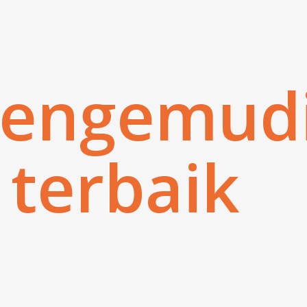
mengemud
 terbaik
 nyetir m