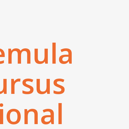
emula
ursus
ional