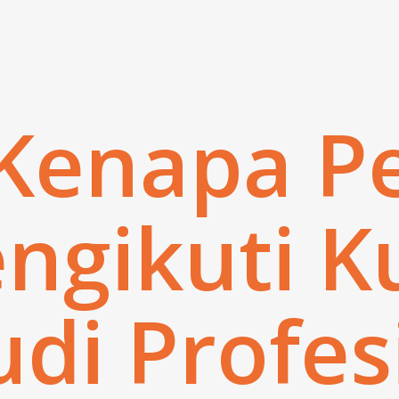
at
 Kenapa P
ngikuti K
i Profes